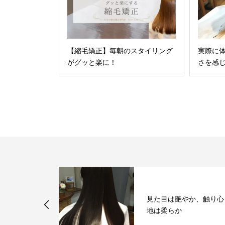
【縮毛矯正】毎朝のスタイリング
実際に
がグッと楽に！
さを感
エンパニ縮毛
見た目は艶やか、触り心
地は柔らか