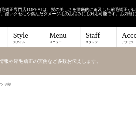
毛矯正専門店TOPHATは、髪の美しさを徹底的に追及した縮毛矯正が
す。酷いクセ毛や傷んだダメージ毛のお悩みにも対応可能です。お気軽
t
Style
Menu
Staff
Acce
スタイル
メニュー
スタッフ
アクセス
せや情報や縮毛矯正の実例など多数お伝えします。
ツヤ髪