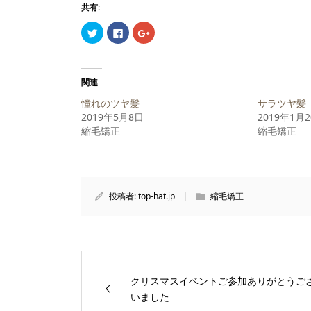
共有:
ク
Facebook
ク
リ
で
リ
ッ
共
ッ
ク
有
ク
し
す
し
て
る
て
Twitter
に
Google+
関連
で
は
で
共
ク
共
憧れのツヤ髪
サラツヤ髪
有
リ
有
(新
ッ
(新
2019年5月8日
2019年1月
し
ク
し
縮毛矯正
い
し
い
縮毛矯正
ウ
て
ウ
ィ
く
ィ
ン
だ
ン
ド
さ
ド
ウ
い
ウ
で
(新
で
開
し
開
投稿者:
top-hat.jp
縮毛矯正
き
い
き
ま
ウ
ま
す)
ィ
す)
ン
ド
ウ
で
開
き
ま
クリスマスイベントご参加ありがとうご
す)
いました