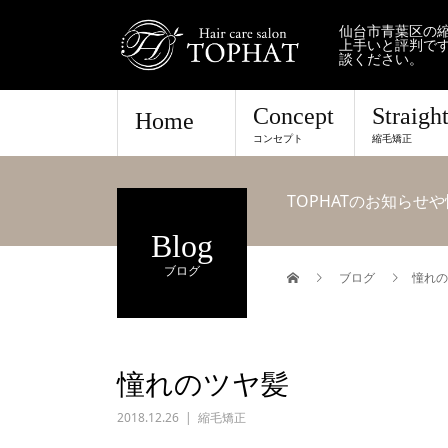
仙台市青葉区の縮
上手いと評判で
談ください。
Concept
Straigh
Home
コンセプト
縮毛矯正
TOPHATのお知ら
Blog
ブログ
ブログ
憧れの
憧れのツヤ髪
2018.12.26
縮毛矯正