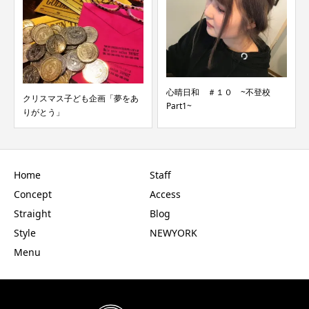
心晴日和 ＃１０ ~不登校
クリスマス子ども企画「夢をあ
Part1~
りがとう」
Home
Staff
Concept
Access
Straight
Blog
Style
NEWYORK
Menu