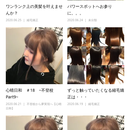
ワンランク上の美髪を叶えませ
パワースポットへお参り
んか？
に。。。
2020.06.25
縮毛矯正
2020.06.24
未分類
心晴日和 ＃18 ~不登校
ずっと触っていたくなる縮毛矯
Part9~
正は・・・
2020.06.21
不登校から夢実現へ【心晴
2020.06.19
縮毛矯正
日和】