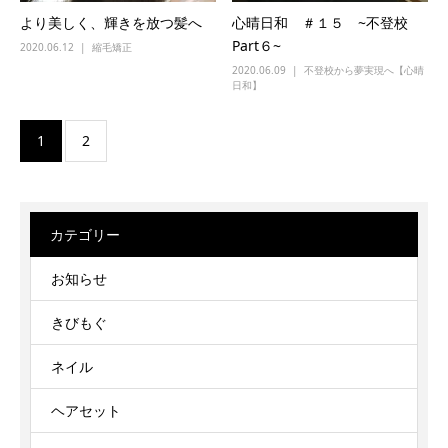
より美しく、輝きを放つ髪へ
心晴日和 ＃１５ ~不登校
Part６~
2020.06.12
縮毛矯正
2020.06.09
不登校から夢実現へ【心晴
日和】
1
2
カテゴリー
お知らせ
きびもぐ
ネイル
ヘアセット