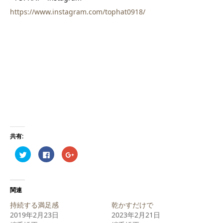
https://www.instagram.com/tophat0918/
共有:
ク
Facebook
ク
リ
で
リ
ッ
共
ッ
ク
有
ク
し
す
し
て
る
て
Twitter
に
Google+
関連
で
は
で
共
ク
共
持続する満足感
乾かすだけで
有
リ
有
(新
ッ
(新
2019年2月23日
2023年2月21日
し
ク
し