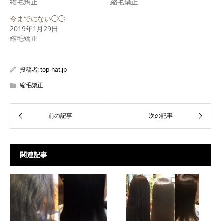
縮毛矯正
い
し
い
縮毛矯正
ウ
て
ウ
ィ
く
ィ
今までにない◯◯
ン
だ
ン
ド
さ
ド
2019年1月29日
ウ
い
ウ
で
(新
で
縮毛矯正
開
し
開
き
い
き
ま
ウ
ま
す)
ィ
す)
ン
投稿者:
top-hat.jp
ド
ウ
で
縮毛矯正
開
き
ま
す)
関連記事