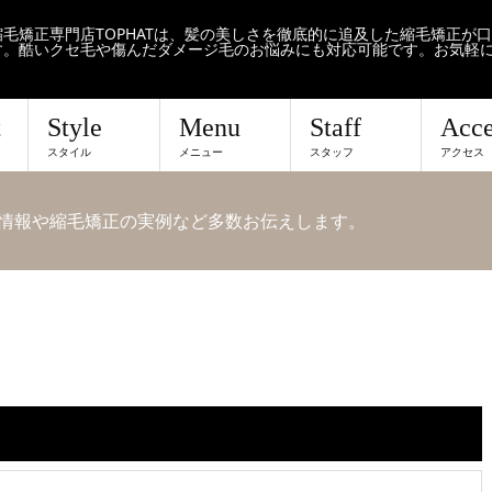
毛矯正専門店TOPHATは、髪の美しさを徹底的に追及した縮毛矯正が
す。酷いクセ毛や傷んだダメージ毛のお悩みにも対応可能です。お気軽
t
Style
Menu
Staff
Acce
スタイル
メニュー
スタッフ
アクセス
せや情報や縮毛矯正の実例など多数お伝えします。