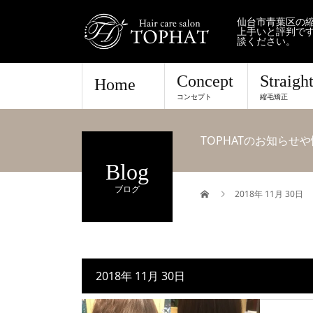
仙台市青葉区の縮
上手いと評判で
談ください。
Concept
Straigh
Home
コンセプト
縮毛矯正
TOPHATのお知ら
Blog
ブログ
2018年 11月 30日
2018年 11月 30日