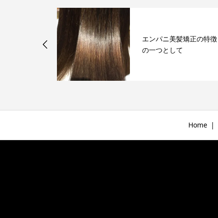
てまとまらな
エンパニ美髪矯正の特徴
パニ縮毛矯正
の一つとして
Home