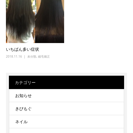
いちばん多い症状
2018.11.16
未分類
,
縮毛矯正
カテゴリー
お知らせ
きびもぐ
ネイル