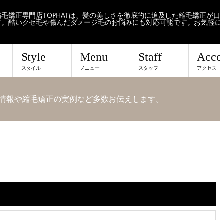
毛矯正専門店TOPHATは、髪の美しさを徹底的に追及した縮毛矯正が
す。酷いクセ毛や傷んだダメージ毛のお悩みにも対応可能です。お気軽
t
Style
Menu
Staff
Acce
スタイル
メニュー
スタッフ
アクセス
せや情報や縮毛矯正の実例など多数お伝えします。