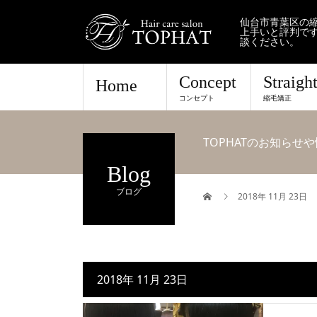
仙台市青葉区の縮
上手いと評判で
談ください。
Concept
Straigh
Home
コンセプト
縮毛矯正
TOPHATのお知ら
Blog
ブログ
2018年 11月 23日
2018年 11月 23日