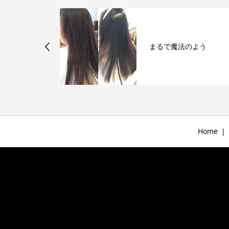
ッフ1人目⭐︎
まるで魔法のよう
Home