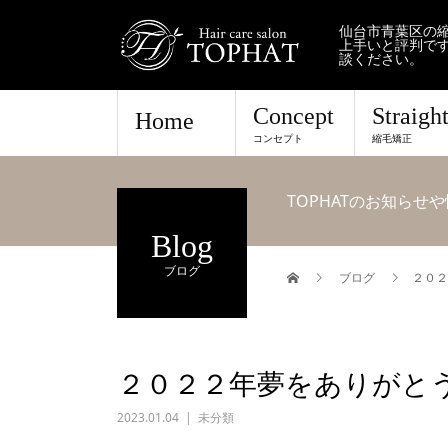
仙台市青葉区の縮
上手いと評判で
談ください。
Concept
Straigh
Home
コンセプト
縮毛矯正
TOPHATのお知ら
Blog
ブログ
ブログ
２０２
２０２２年夢をありがと
2023.01.04
未分類