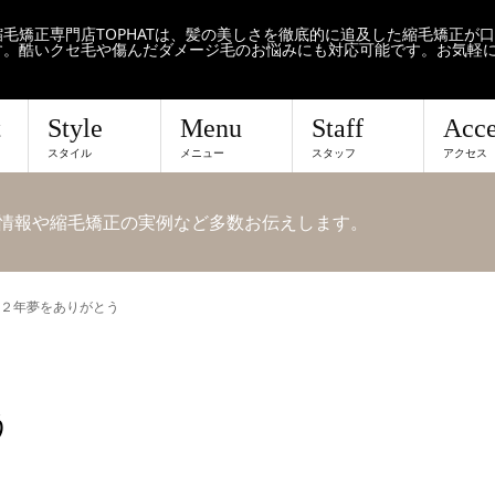
毛矯正専門店TOPHATは、髪の美しさを徹底的に追及した縮毛矯正が
す。酷いクセ毛や傷んだダメージ毛のお悩みにも対応可能です。お気軽
t
Style
Menu
Staff
Acce
スタイル
メニュー
スタッフ
アクセス
せや情報や縮毛矯正の実例など多数お伝えします。
２年夢をありがとう
う