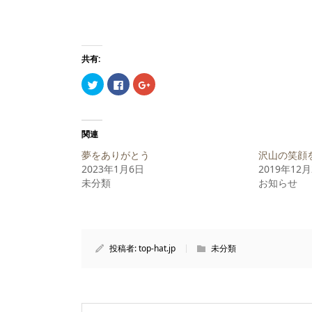
共有:
ク
Facebook
ク
リ
で
リ
ッ
共
ッ
ク
有
ク
し
す
し
て
る
て
Twitter
に
Google+
関連
で
は
で
共
ク
共
夢をありがとう
沢山の笑顔
有
リ
有
(新
ッ
(新
2023年1月6日
2019年12
し
ク
し
未分類
い
し
い
お知らせ
ウ
て
ウ
ィ
く
ィ
ン
だ
ン
ド
さ
ド
ウ
い
ウ
で
(新
で
開
し
開
投稿者:
top-hat.jp
未分類
き
い
き
ま
ウ
ま
す)
ィ
す)
ン
ド
ウ
で
開