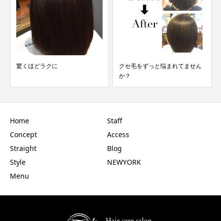
どラクに
クセ毛をずっと悩まれてません
【口コミ】エ
か？
カット
Home
Staff
Concept
Access
Straight
Blog
Style
NEWYORK
Menu