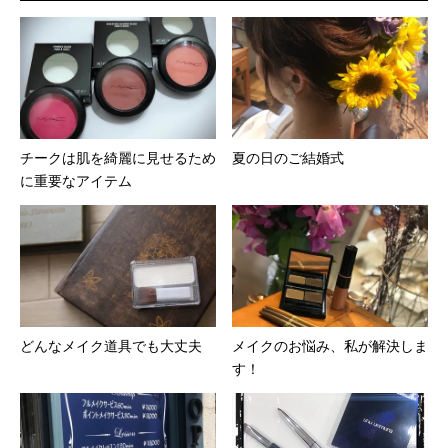
す)
ィ
す)
ン
ド
ウ
で
開
き
ま
す)
チークは肌を綺麗に見せるため
夏の日のご結婚式
に重要なアイテム
どんなメイク道具でも大丈夫
メイクのお悩み、私が解決しま
す！