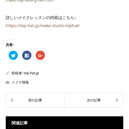
詳しいメイクレッスンの内容はこちら↓
https://top-hat.jp/make-studio-tophat/
共有:
ク
Facebook
ク
リ
で
リ
ッ
共
ッ
ク
有
ク
し
す
し
て
る
て
投稿者:
top-hat.jp
Twitter
に
Google+
で
は
で
共
ク
共
メイク情報
有
リ
有
(新
ッ
(新
し
ク
し
い
し
い
ウ
て
ウ
ィ
く
ィ
ン
だ
ン
ド
さ
ド
ウ
い
ウ
で
(新
で
開
し
開
関連記事
き
い
き
ま
ウ
ま