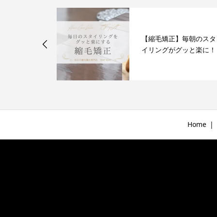
印象を与える
【縮毛矯正】毎朝のスタ
イリングがグッと楽に！
Home