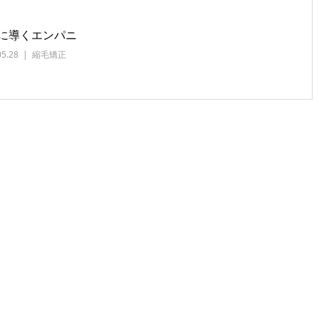
に導くエンパニ
05.28
縮毛矯正