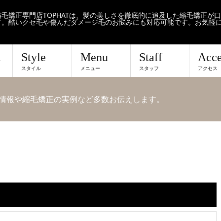
毛矯正専門店TOPHATは、髪の美しさを徹底的に追及した縮毛矯正が
す。酷いクセ毛や傷んだダメージ毛のお悩みにも対応可能です。お気軽
t
Style
Menu
Staff
Acce
スタイル
メニュー
スタッフ
アクセス
せや情報や縮毛矯正の実例など多数お伝えします。