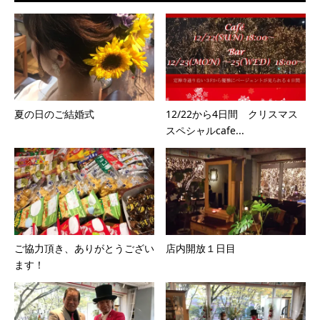
夏の日のご結婚式
12/22から4日間 クリスマス
スペシャルcafe...
ご協力頂き、ありがとうござい
店内開放１日目
ます！