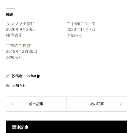
ク
有
ク
し
す
し
て
る
て
Twitter
に
Google+
関連
で
は
で
共
ク
共
サラツヤ美髪に
ご予約について
有
リ
有
(新
ッ
(新
2020年9月20日
2020年11月7日
し
ク
し
縮毛矯正
い
し
い
お知らせ
ウ
て
ウ
ィ
く
ィ
年末のご挨拶
ン
だ
ン
ド
さ
ド
2018年12月30日
ウ
い
ウ
で
(新
で
お知らせ
開
し
開
き
い
き
ま
ウ
ま
す)
ィ
す)
ン
投稿者:
top-hat.jp
ド
ウ
で
お知らせ
開
き
ま
す)
関連記事