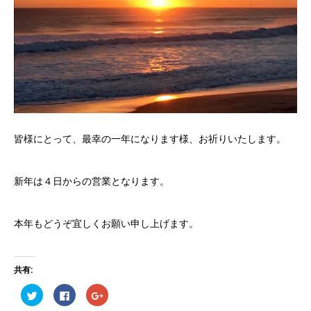
皆様にとって、最幸の一年になります様、お祈りいたします。
新年は４日からの営業となります。
本年もどうぞ宜しくお願い申し上げます。
共有:
ク
Facebook
ク
リ
で
リ
ッ
共
ッ