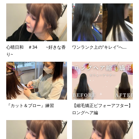
心晴日和 ＃34 ~好きな香
ワンランク上の”キレイ”へ...
り~
『カット＆ブロー』練習
【縮毛矯正ビフォーアフター】
ロングヘア編