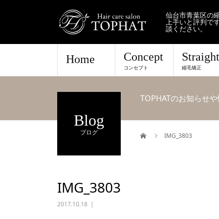
仙台市青葉区の縮
上手いと評判で
談ください。
Concept
Straigh
Home
コンセプト
縮毛矯正
TOPHATのお知ら
Blog
ブログ
IMG_3803
IMG_3803
2017.10.18