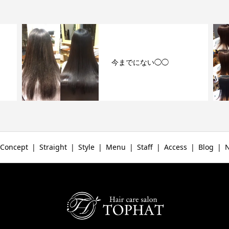
今までにない◯◯
Concept
Straight
Style
Menu
Staff
Access
Blog