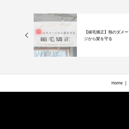
のかけられな
【縮毛矯正】熱のダメー
達にも
ジから髪を守る
Home