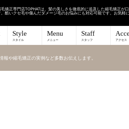
毛矯正専門店TOPHATは、髪の美しさを徹底的に追及した縮毛矯正が
す。酷いクセ毛や傷んだダメージ毛のお悩みにも対応可能です。お気軽
t
Style
Menu
Staff
Acce
スタイル
メニュー
スタッフ
アクセス
せや情報や縮毛矯正の実例など多数お伝えします。