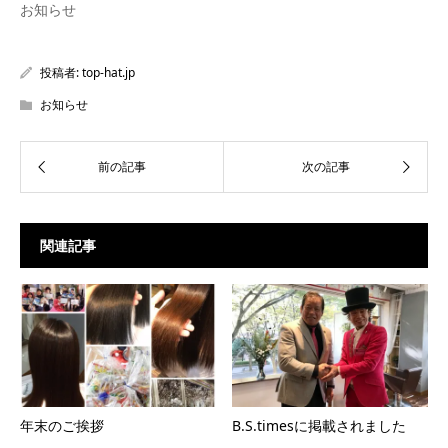
ま
ウ
ま
お知らせ
す)
ィ
す)
ン
ド
ウ
で
投稿者:
top-hat.jp
開
き
ま
お知らせ
す)
関連記事
年末のご挨拶
B.S.timesに掲載されました