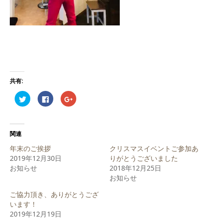
共有:
ク
Facebook
ク
リ
で
リ
ッ
共
ッ
ク
有
ク
し
す
し
て
る
て
Twitter
に
Google+
関連
で
は
で
共
ク
共
年末のご挨拶
クリスマスイベントご参加あ
有
リ
有
(新
ッ
(新
2019年12月30日
りがとうございました
し
ク
し
お知らせ
い
し
い
2018年12月25日
ウ
て
ウ
お知らせ
ィ
く
ィ
ン
だ
ン
ド
さ
ド
ご協力頂き、ありがとうござ
ウ
い
ウ
で
(新
で
います！
開
し
開
2019年12月19日
き
い
き