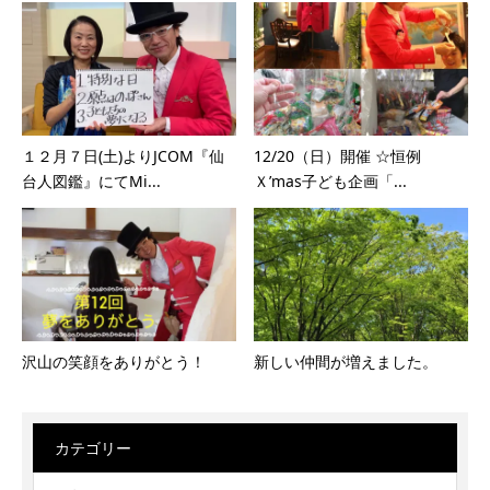
１２月７日(土)よりJCOM『仙
12/20（日）開催 ☆恒例
台人図鑑』にてMi...
Ｘ’mas子ども企画「...
沢山の笑顔をありがとう！
新しい仲間が増えました。
カテゴリー