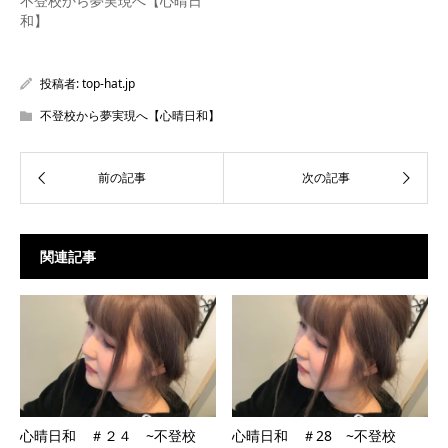
不登校から夢実現へ【心晴日
ド
和】
ウ
で
開
き
ま
す)
投稿者:
top-hat.jp
不登校から夢実現へ【心晴日和】
関連記事
心晴日和 ＃２４ ~不登校
心晴日和 ＃28 ~不登校