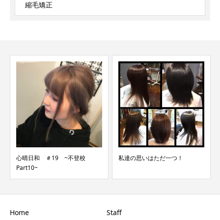
縮毛矯正
心晴日和 ＃19 ~不登校
私達の思いはただ一つ！
Part10~
Home
Staff