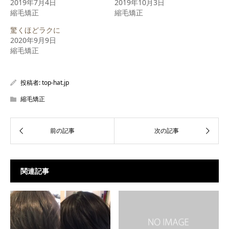
2019年7月4日
2019年10月3日
し
ク
し
縮毛矯正
い
し
い
縮毛矯正
ウ
て
ウ
ィ
く
ィ
驚くほどラクに
ン
だ
ン
ド
さ
ド
2020年9月9日
ウ
い
ウ
で
(新
で
縮毛矯正
開
し
開
き
い
き
ま
ウ
ま
す)
ィ
す)
ン
投稿者:
top-hat.jp
ド
ウ
で
縮毛矯正
開
き
ま
す)
関連記事