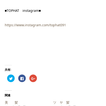
■TOPHAT
instagram■
https://www.instagram.com/tophat091
共有:
ク
Facebook
ク
リ
で
リ
ッ
共
ッ
ク
有
ク
し
す
し
て
る
て
Twitter
に
Google+
関連
で
は
で
共
ク
共
美 髪
ツ ヤ 髪
有
リ
有
(新
ッ
(新