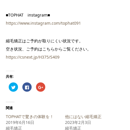
■TOPHAT instagram■
https://www.instagram.com/tophat091
縮毛矯正はご予約が取りにくい状況です。
空き状況、ご予約はこちらからご覧ください。
https://csnext.jp/H375/S409
共有:
ク
Facebook
ク
リ
で
リ
ッ
共
ッ
ク
有
ク
し
す
し
て
る
て
Twitter
に
Google+
関連
で
は
で
共
ク
共
TOPHATで驚きの体験を！
他にはない縮毛矯正
有
リ
有
(新
ッ
(新
2019年6月16日
2023年2月3日
し
ク
し
縮毛矯正
い
し
い
縮毛矯正