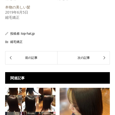
ウ
て
ウ
ィ
く
ィ
本物の美しい髪
ン
だ
ン
ド
さ
ド
2019年6月5日
ウ
い
ウ
で
(新
で
縮毛矯正
開
し
開
き
い
き
ま
ウ
ま
す)
ィ
す)
ン
投稿者:
top-hat.jp
ド
ウ
で
縮毛矯正
開
き
ま
す)
関連記事