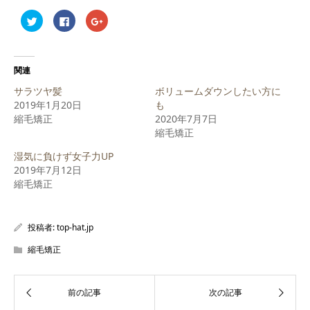
ク
Facebook
ク
リ
で
リ
ッ
共
ッ
ク
有
ク
し
す
し
て
る
て
Twitter
に
Google+
関連
で
は
で
共
ク
共
サラツヤ髪
ボリュームダウンしたい方に
有
リ
有
(新
ッ
(新
2019年1月20日
も
し
ク
し
縮毛矯正
い
し
い
2020年7月7日
ウ
て
ウ
縮毛矯正
ィ
く
ィ
ン
だ
ン
ド
さ
ド
湿気に負けず女子力UP
ウ
い
ウ
で
(新
で
2019年7月12日
開
し
開
縮毛矯正
き
い
き
ま
ウ
ま
す)
ィ
す)
ン
ド
ウ
投稿者:
top-hat.jp
で
開
縮毛矯正
き
ま
す)