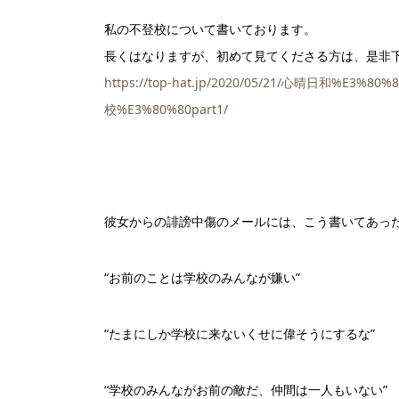
私の不登校について書いております。
長くはなりますが、初めて見てくださる方は、是非下記
https://top-hat.jp/2020/05/21/心晴日和%E3
校%E3%80%80part1/
彼女からの誹謗中傷のメールには、こう書いてあっ
“お前のことは学校のみんなが嫌い”
“たまにしか学校に来ないくせに偉そうにするな”
“学校のみんながお前の敵だ、仲間は一人もいない”