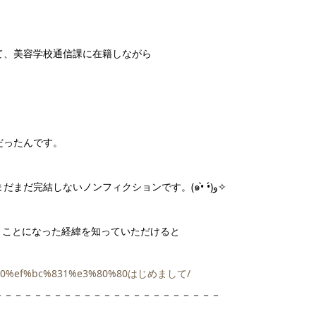
て、美容学校通信課に在籍しながら
だったんです。
このブログはそんな私の夢実現までを描いていく、まだまだ完結しないノンフィクションです。(๑•̀ •́)و✧
くことになった経緯を知っていただけると
80%80%ef%bc%831%e3%80%80はじめまして/
－－－－－－－－－－－－－－－－－－－－－－－