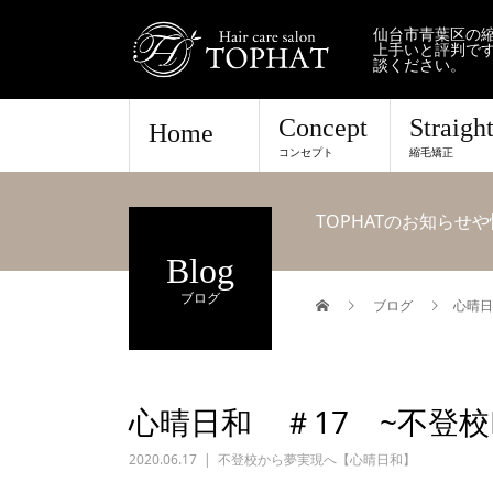
仙台市青葉区の縮
上手いと評判で
談ください。
Concept
Straigh
Home
コンセプト
縮毛矯正
TOPHATのお知ら
Blog
ブログ
ブログ
心晴日
心晴日和 ＃17 ~不登校Pa
2020.06.17
不登校から夢実現へ【心晴日和】