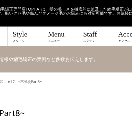
毛矯正専門店TOPHATは、髪の美しさを徹底的に追及した縮毛矯正が
す。酷いクセ毛や傷んだダメージ毛のお悩みにも対応可能です。お気軽
t
Style
Menu
Staff
Acce
スタイル
メニュー
スタッフ
アクセス
せや情報や縮毛矯正の実例など多数お伝えします。
和 ＃17 ~不登校Part8~
rt8~