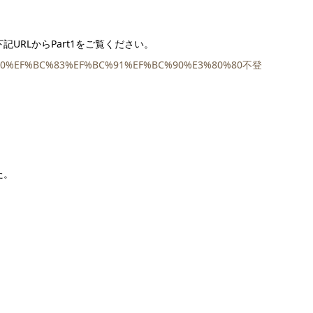
URLからPart1をご覧ください。
%80%80%EF%BC%83%EF%BC%91%EF%BC%90%E3%80%80不登
た。