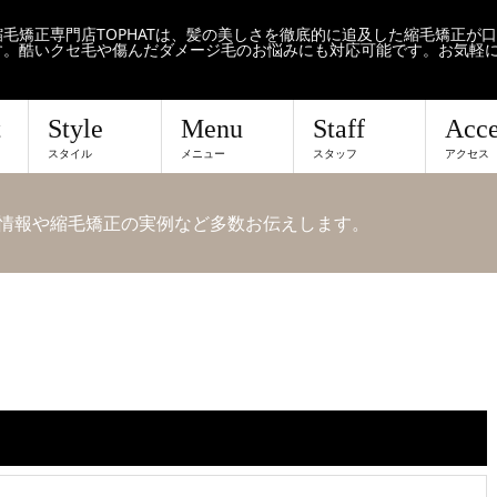
毛矯正専門店TOPHATは、髪の美しさを徹底的に追及した縮毛矯正が
す。酷いクセ毛や傷んだダメージ毛のお悩みにも対応可能です。お気軽
t
Style
Menu
Staff
Acce
スタイル
メニュー
スタッフ
アクセス
せや情報や縮毛矯正の実例など多数お伝えします。