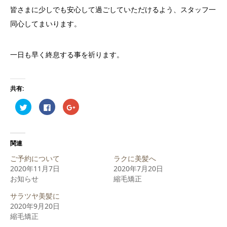
皆さまに少しでも安心して過ごしていただけるよう、スタッフ一
同心してまいります。
一日も早く終息する事を祈ります。
共有:
ク
Facebook
ク
リ
で
リ
ッ
共
ッ
ク
有
ク
し
す
し
て
る
て
Twitter
に
Google+
関連
で
は
で
共
ク
共
ご予約について
ラクに美髪へ
有
リ
有
(新
ッ
(新
2020年11月7日
2020年7月20日
し
ク
し
お知らせ
い
し
い
縮毛矯正
ウ
て
ウ
ィ
く
ィ
サラツヤ美髪に
ン
だ
ン
ド
さ
ド
2020年9月20日
ウ
い
ウ
で
(新
で
縮毛矯正
開
し
開
き
い
き