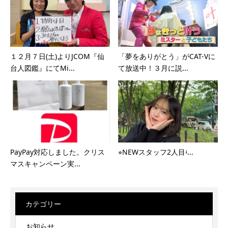
１２月７日(土)よりJCOM『仙
「夢をありがとう」がCAT-Vに
台人図鑑』にてMi...
て放送中！３月に説...
PayPay対応しました。クリス
⭐︎NEWスタッフ2人目ʵ...
マスキャンペーン実...
カテゴリー
お知らせ