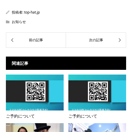
ま
ウ
ま
す)
ィ
す)
ン
投稿者:
top-hat.jp
ド
ウ
で
お知らせ
開
き
ま
す)
関連記事
ご予約について
ご予約について