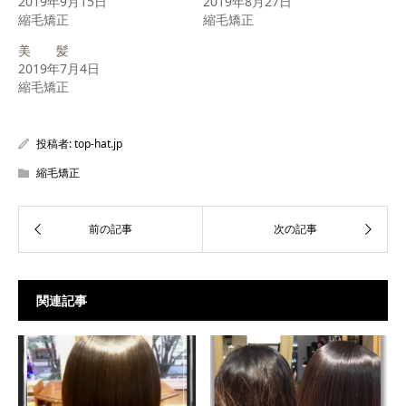
2019年9月15日
2019年8月27日
し
ク
し
縮毛矯正
い
し
い
縮毛矯正
ウ
て
ウ
ィ
く
ィ
美 髪
ン
だ
ン
ド
さ
ド
2019年7月4日
ウ
い
ウ
で
(新
で
縮毛矯正
開
し
開
き
い
き
ま
ウ
ま
す)
ィ
す)
ン
投稿者:
top-hat.jp
ド
ウ
で
縮毛矯正
開
き
ま
す)
関連記事