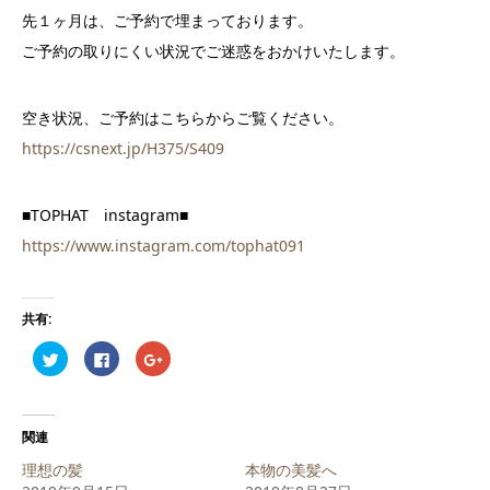
先１ヶ月は、ご予約で埋まっております。
ご予約の取りにくい状況でご迷惑をおかけいたします。
空き状況、ご予約はこちらからご覧ください。
https://csnext.jp/H375/S409
■TOPHAT instagram■
https://www.instagram.com/tophat091
共有:
ク
Facebook
ク
リ
で
リ
ッ
共
ッ
ク
有
ク
し
す
し
て
る
て
Twitter
に
Google+
関連
で
は
で
共
ク
共
理想の髪
本物の美髪へ
有
リ
有
(新
ッ
(新