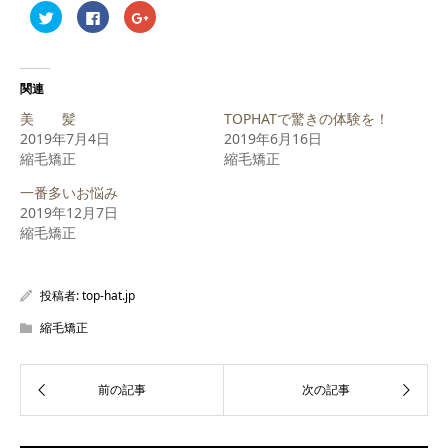
ク
Facebook
ク
リ
で
リ
ッ
共
ッ
ク
有
ク
し
す
し
て
る
て
Twitter
に
Google+
関連
で
は
で
共
ク
共
美 髪
TOPHATで驚きの体験を！
有
リ
有
(新
ッ
(新
2019年7月4日
2019年6月16日
し
ク
し
縮毛矯正
い
し
い
縮毛矯正
ウ
て
ウ
ィ
く
ィ
一番多いお悩み
ン
だ
ン
ド
さ
ド
2019年12月7日
ウ
い
ウ
で
(新
で
縮毛矯正
開
し
開
き
い
き
ま
ウ
ま
す)
ィ
す)
ン
投稿者:
top-hat.jp
ド
ウ
で
縮毛矯正
開
き
ま
す)