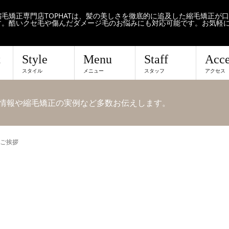
毛矯正専門店TOPHATは、髪の美しさを徹底的に追及した縮毛矯正が
す。酷いクセ毛や傷んだダメージ毛のお悩みにも対応可能です。お気軽
t
Style
Menu
Staff
Acce
スタイル
メニュー
スタッフ
アクセス
せや情報や縮毛矯正の実例など多数お伝えします。
ご挨拶