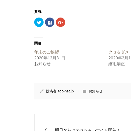
共有:
ク
Facebook
ク
リ
で
リ
ッ
共
ッ
ク
有
ク
し
す
し
て
る
て
Twitter
に
Google+
関連
で
は
で
共
ク
共
年末のご挨拶
クセ＆ダメ
有
リ
有
(新
ッ
(新
2020年12月31日
2020年2月
し
ク
し
お知らせ
い
し
い
縮毛矯正
ウ
て
ウ
ィ
く
ィ
ン
だ
ン
ド
さ
ド
ウ
い
ウ
で
(新
で
開
し
開
投稿者:
top-hat.jp
お知らせ
き
い
き
ま
ウ
ま
す)
ィ
す)
ン
ド
ウ
で
開
き
ま
す)
明日からはスペシャルナイト開催！