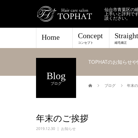
仙台市青葉区の縮
上手いと評判で
談ください。
Concept
Straigh
Home
コンセプト
縮毛矯正
TOPHATのお知ら
Blog
ブログ
ブログ
年末の
年末のご挨拶
2019.12.30
お知らせ