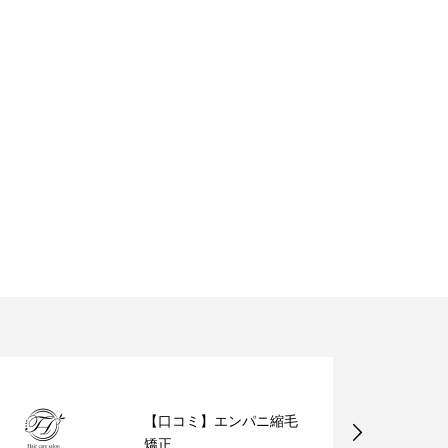
口コミ】エンパニ縮毛
パッと目を惹
正