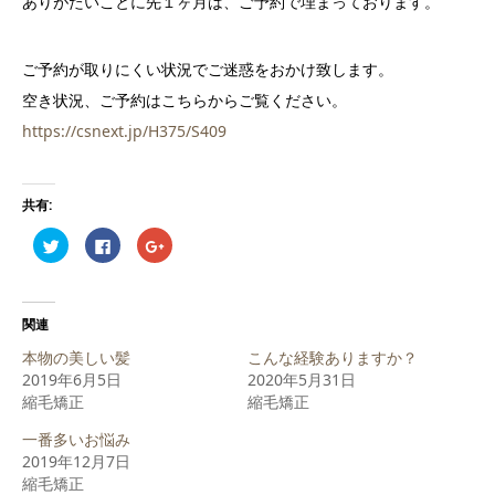
ありがたいことに先１ヶ月は、ご予約で埋まっております。
ご予約が取りにくい状況でご迷惑をおかけ致します。
空き状況、ご予約はこちらからご覧ください。
https://csnext.jp/H375/S409
共有:
ク
Facebook
ク
リ
で
リ
ッ
共
ッ
ク
有
ク
し
す
し
て
る
て
Twitter
に
Google+
関連
で
は
で
共
ク
共
本物の美しい髪
こんな経験ありますか？
有
リ
有
(新
ッ
(新
2019年6月5日
2020年5月31日
し
ク
し
縮毛矯正
い
し
い
縮毛矯正
ウ
て
ウ
ィ
く
ィ
一番多いお悩み
ン
だ
ン
ド
さ
ド
2019年12月7日
ウ
い
ウ
で
(新
で
縮毛矯正
開
し
開