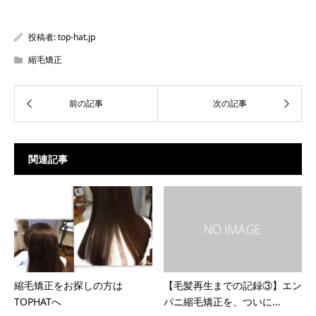
き
い
き
ま
ウ
ま
す)
ィ
す)
ン
投稿者:
top-hat.jp
ド
ウ
で
縮毛矯正
開
き
ま
す)
関連記事
縮毛矯正をお探しの方は
【毛髪再生までの記録③】エン
TOPHATへ
パニ縮毛矯正を、ついに...