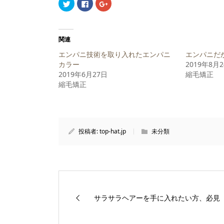
ク
Facebook
ク
リ
で
リ
ッ
共
ッ
ク
有
ク
し
す
し
て
る
て
Twitter
に
Google+
関連
で
は
で
共
ク
共
エンパニ技術を取り入れたエンパニ
エンパニだ
有
リ
有
(新
ッ
(新
カラー
2019年8月
し
ク
し
2019年6月27日
い
し
い
縮毛矯正
ウ
て
ウ
縮毛矯正
ィ
く
ィ
ン
だ
ン
ド
さ
ド
ウ
い
ウ
で
(新
で
開
し
開
き
い
き
ま
ウ
ま
投稿者:
top-hat.jp
未分類
す)
ィ
す)
ン
ド
ウ
で
開
き
ま
す)
サラサラヘアーを手に入れたい方、必見