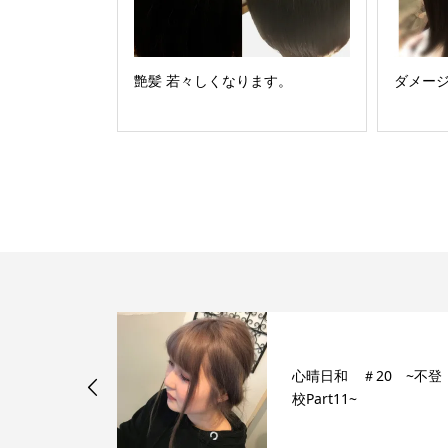
艶髪 若々しくなります。
ダメー
心晴日和 ＃20 ~不登
ない髪質へ
校Part11~