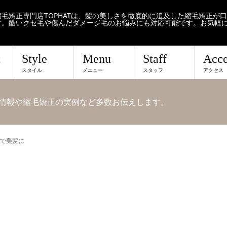
毛矯正専門店TOPHATは、髪の美しさを徹底的に追及した縮毛矯正が
す。酷いクセ毛や傷んだダメージ毛のお悩みにも対応可能です。お気軽
t
Style
Menu
Staff
Acce
スタイル
メニュー
スタッフ
アクセス
せや情報や縮毛矯正の実例など多数お伝えします。
で美髪に