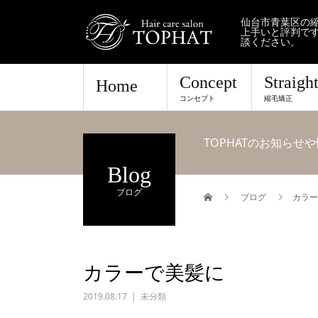
仙台市青葉区の縮
上手いと評判で
談ください。
Concept
Straigh
Home
コンセプト
縮毛矯正
TOPHATのお知ら
Blog
ブログ
ブログ
カラー
カラーで美髪に
2019.08.17
未分類