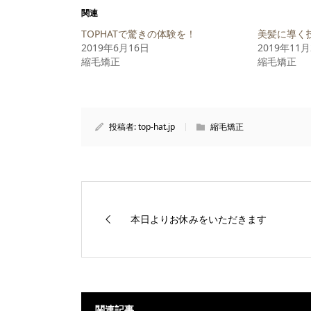
て
る
て
Twitter
に
Google+
関連
で
は
で
共
ク
共
TOPHATで驚きの体験を！
美髪に導く
有
リ
有
(新
ッ
(新
2019年6月16日
2019年11
し
ク
し
縮毛矯正
い
し
い
縮毛矯正
ウ
て
ウ
ィ
く
ィ
ン
だ
ン
ド
さ
ド
ウ
い
ウ
で
(新
で
開
し
開
投稿者:
top-hat.jp
縮毛矯正
き
い
き
ま
ウ
ま
す)
ィ
す)
ン
ド
ウ
で
開
き
ま
す)
本日よりお休みをいただきます
関連記事