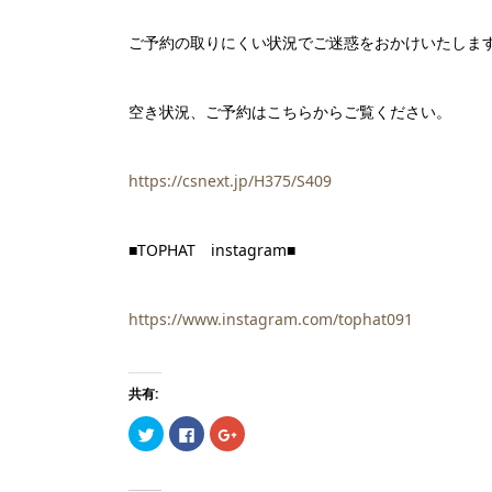
ご予約の取りにくい状況でご迷惑をおかけいたしま
空き状況、ご予約はこちらからご覧ください。
https://csnext.jp/H375/S409
■TOPHAT
instagram■
https://www.instagram.com/tophat091
共有:
ク
Facebook
ク
リ
で
リ
ッ
共
ッ
ク
有
ク
し
す
し