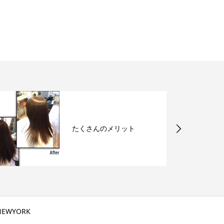
【縮毛矯正】梅雨対策な
ら今！
NEWYORK