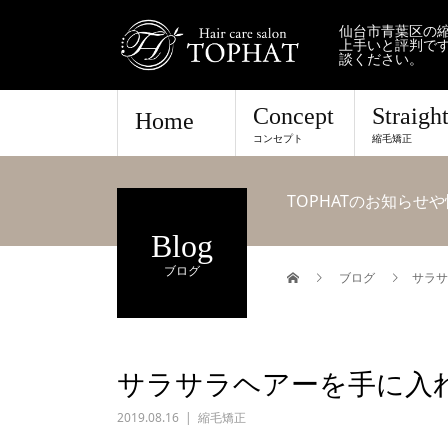
仙台市青葉区の縮
上手いと評判で
談ください。
Concept
Straigh
Home
コンセプト
縮毛矯正
TOPHATのお知ら
Blog
ブログ
ブログ
サラサ
サラサラヘアーを手に入
2019.08.16
縮毛矯正