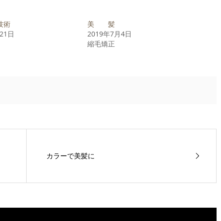
技術
美 髪
月21日
2019年7月4日
縮毛矯正
カラーで美髪に