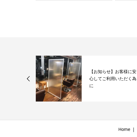
】お客様に安
プロレスラー『藤波辰
用いただく為
爾』さんと雑誌対談！夢
をありがとうの話を...
Home